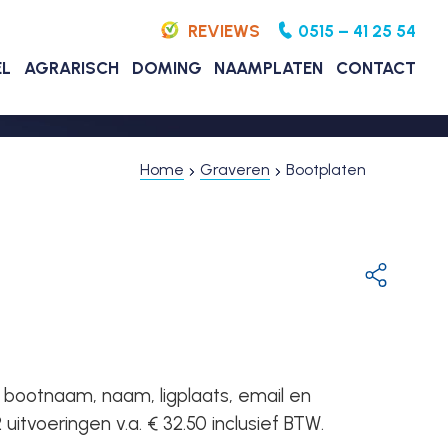
REVIEWS
0515 – 41 25 54
EL
AGRARISCH
DOMING
NAAMPLATEN
CONTACT
Home
Graveren
Bootplaten
bootnaam, naam, ligplaats, email en
itvoeringen v.a. € 32.50 inclusief BTW.