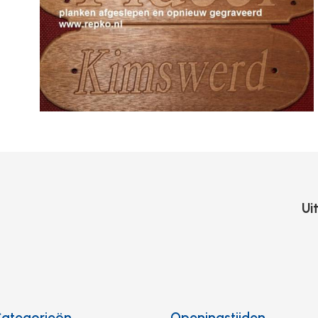
Ui
ategorieën
Openingstijden