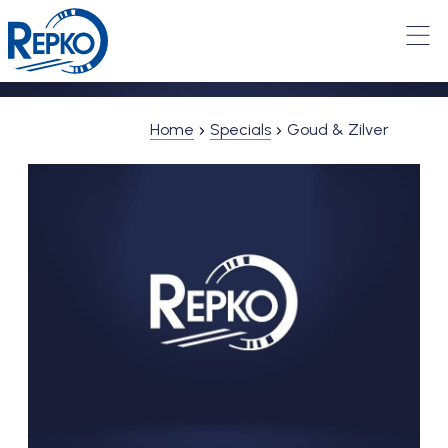
Home
Specials
Goud & Zilver