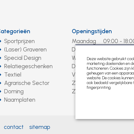
ategorieën
Openingstijden
Sportprijzen
Maandag
09:00 - 18:0
(Laser) Graveren
Dinsdag
09:00 - 18:0
Special Design
Woensdag
09:00 - 18:0
Deze website gebruikt cook
marketing doeleinden en de
Relatiegeschenken
Donderdag
09:00 - 18:0
functioneren. Cookies zijn 
geheugen van een apparaat 
Textiel
Vrijdag
09:00 - 18:0
website. De cookies kunnen
Agrarische Sector
Zaterdag
gesloten
ook bedoeld vergelijkbare 
fingerprinting.
Doming
Zondag
gesloten
Naamplaten
contact
sitemap