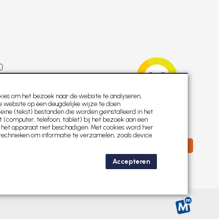
0
0
0
ies om het bezoek naar de website te analyseren,
 website op een deugdelijke wijze te doen
0
kleine (tekst) bestanden die worden geïnstalleerd in het
(computer, telefoon, tablet) bij het bezoek aan een
0
 het apparaat niet beschadigen. Met cookies word hier
technieken om informatie te verzamelen, zoals device
Accepteren